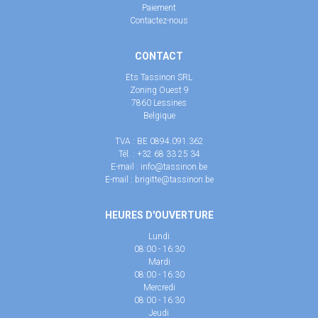
Paiement
Contactez-nous
CONTACT
Ets Tassinon SRL
Zoning Ouest 9
7860
Lessines
Belgique
TVA : BE 0894.091.362
Tél. :
+32 68 33 25 34
E-mail :
info@tassinon.be
E-mail :
brigitte@tassinon.be
HEURES D'OUVERTURE
Lundi
08:00 - 16:30
Mardi
08:00 - 16:30
Mercredi
08:00 - 16:30
Jeudi