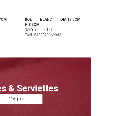
7CM
BOL BLANC DIA.17.5CM
H.8.5CM
Référence : la12.bol
EAN : 5400370162943
s & Serviettes
Voir plus