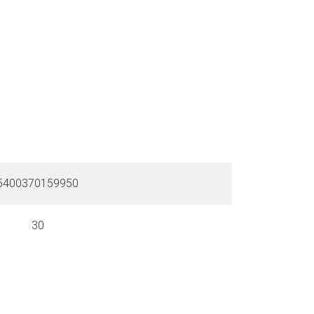
5400370159950
30