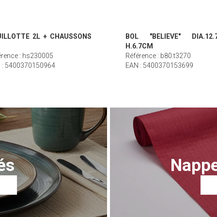
ILLOTTE 2L + CHAUSSONS
BOL "BELIEVE" DIA.12.
H.6.7CM
érence : hs230005
Référence : b80.t3270
 : 5400370150964
EAN : 5400370153699
és
Nappe