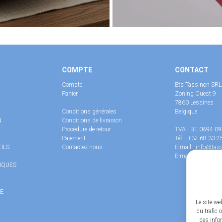
COMPTE
CONTACT
Compte
Ets Tassinon SRL
Panier
Zoning Ouest 9
7860
Lessines
Conditions générales
Belgique
N
Conditions de livraison
Procédure de retour
TVA : BE 0894.0
Paiement
Tél. :
+32 68 33 2
ILS
Contactez-nous
E-mail :
info@tass
E-mail :
brigitte@
IQUES
LE
Le site we
du trafic 
des infor