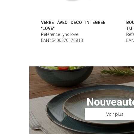
VERRE AVEC DECO INTEGREE
BOU
"LOVE"
TU
Référence : ync.love
Réf
EAN : 5400370170818
EAN
Nouveaut
Voir plus