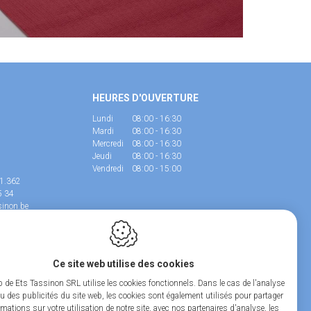
HEURES D'OUVERTURE
Lundi
08:00 - 16:30
Mardi
08:00 - 16:30
Mercredi
08:00 - 16:30
Jeudi
08:00 - 16:30
Vendredi
08:00 - 15:00
91.362
5 34
inon.be
tassinon.be
Ce site web utilise des cookies
b de Ets Tassinon SRL utilise les cookies fonctionnels. Dans le cas de l'analyse
ou des publicités du site web, les cookies sont également utilisés pour partager
mations sur votre utilisation de notre site, avec nos partenaires d'analyse, les